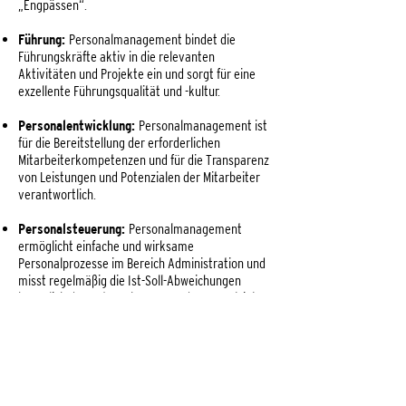
„Engpässen“.
Führung:
Personalmanagement bindet die
Führungskräfte aktiv in die relevanten
Aktivitäten und Projekte ein und sorgt für eine
exzellente Führungsqualität und -kultur.
Personalentwicklung:
Personalmanagement ist
für die Bereitstellung der erforderlichen
Mitarbeiterkompetenzen und für die Transparenz
von Leistungen und Potenzialen der Mitarbeiter
verantwortlich.
Personalsteuerung:
Personalmanagement
ermöglicht einfache und wirksame
Personalprozesse im Bereich Administration und
misst regelmäßig die Ist-Soll-Abweichungen
bezüglich der Unternehmens- und Personalziele.
Nicht aus Zufall, sondern aus Notwendigkeit sind
unter diesen fünf Handlungsfeldern auf den
ersten Blick nur zwei typische Personalthemen.
Das zeigt, wie sehr das Personalmanagement im
Wandel begriffen ist. Erfolgskritisch ist, dass sie