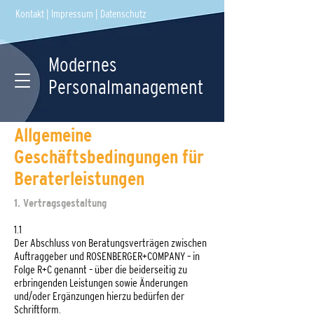
Kontakt
|
Impressum
|
Datenschutz
Modernes
Personalmanagement
Allgemeine
Geschäftsbedingungen für
Beraterleistungen
1. Vertragsgestaltung
1.1
Der Abschluss von Beratungsverträgen zwischen
Auftraggeber und ROSENBERGER+COMPANY – in
Folge R+C genannt – über die beiderseitig zu
erbringenden Leistungen sowie Änderungen
und/oder Ergänzungen hierzu bedürfen der
Schriftform.